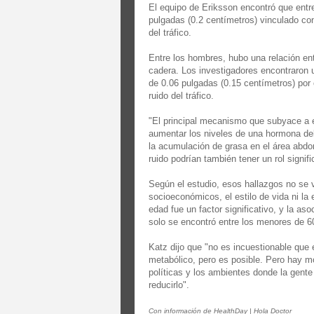
El equipo de Eriksson encontró que entr
pulgadas (0.2 centímetros) vinculado con
del tráfico.
Entre los hombres, hubo una relación entr
cadera. Los investigadores encontraron 
de 0.06 pulgadas (0.15 centímetros) por 
ruido del tráfico.
"El principal mecanismo que subyace a es
aumentar los niveles de una hormona del
la acumulación de grasa en el área abdo
ruido podrían también tener un rol signifi
Según el estudio, esos hallazgos no se v
socioeconómicos, el estilo de vida ni la
edad fue un factor significativo, y la aso
solo se encontró entre los menores de 6
Katz dijo que "no es incuestionable que e
metabólico, pero es posible. Pero hay mo
políticas y los ambientes donde la gente
reducirlo".
Con información de HealthDay | Hola Doctor