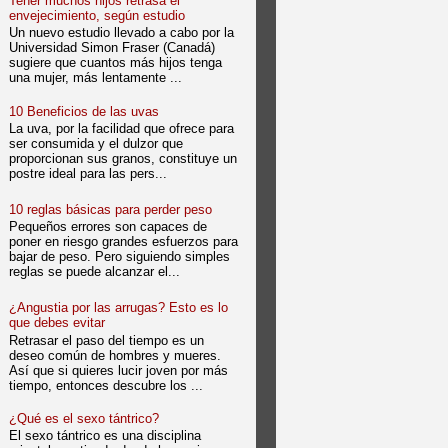
Tener muchos hijos retrasa el
envejecimiento, según estudio
Un nuevo estudio llevado a cabo por la
Universidad Simon Fraser (Canadá)
sugiere que cuantos más hijos tenga
una mujer, más lentamente ...
10 Beneficios de las uvas
La uva, por la facilidad que ofrece para
ser consumida y el dulzor que
proporcionan sus granos, constituye un
postre ideal para las pers...
10 reglas básicas para perder peso
Pequeños errores son capaces de
poner en riesgo grandes esfuerzos para
bajar de peso. Pero siguiendo simples
reglas se puede alcanzar el...
¿Angustia por las arrugas? Esto es lo
que debes evitar
Retrasar el paso del tiempo es un
deseo común de hombres y mueres.
Así que si quieres lucir joven por más
tiempo, entonces descubre los ...
¿Qué es el sexo tántrico?
El sexo tántrico es una disciplina