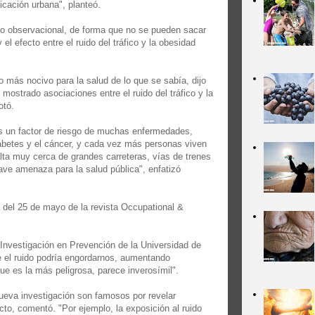
icación urbana", planteó.
olo observacional, de forma que no se pueden sacar
el efecto entre el ruido del tráfico y la obesidad
uso más nocivo para la salud de lo que se sabía, dijo
mostrado asociaciones entre el ruido del tráfico y la
otó.
s un factor de riesgo de muchas enfermedades,
abetes y el cáncer, y cada vez más personas viven
lta muy cerca de grandes carreteras, vías de trenes
rave amenaza para la salud pública", enfatizó
a del 25 de mayo de la revista Occupational &
e Investigación en Prevención de la Universidad de
que el ruido podría engordarnos, aumentando
que es la más peligrosa, parece inverosímil".
ueva investigación son famosos por revelar
to, comentó. "Por ejemplo, la exposición al ruido