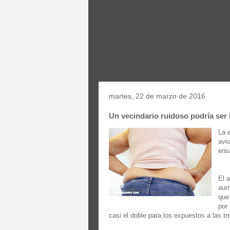
martes, 22 de marzo de 2016
Un vecindario ruidoso podría ser 
La e
avi
ens
El 
aum
que
por
casi el doble para los expuestos a las tre