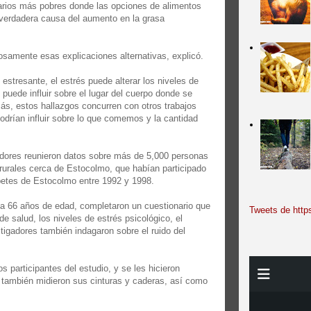
arios más pobres donde las opciones de alimentos
 verdadera causa del aumento en la grasa
osamente esas explicaciones alternativas, explicó.
 estresante, el estrés puede alterar los niveles de
 puede influir sobre el lugar del cuerpo donde se
ás, estos hallazgos concurren con otros trabajos
odrían influir sobre lo que comemos y la cantidad
adores reunieron datos sobre más de 5,000 personas
rurales cerca de Estocolmo, que habían participado
betes de Estocolmo entre 1992 y 1998.
 a 66 años de edad, completaron un cuestionario que
Tweets de https
 de salud, los niveles de estrés psicológico, el
stigadores también indagaron sobre el ruido del
os participantes del estudio, y se les hicieron
 también midieron sus cinturas y caderas, así como