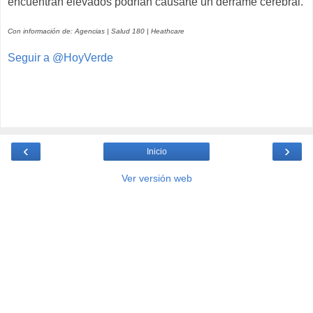
encuentran elevados podrían causarte un derrame cerebral.
Con información de: Agencias | Salud 180 | Heathcare
Seguir a @HoyVerde
‹
›
Inicio
Ver versión web