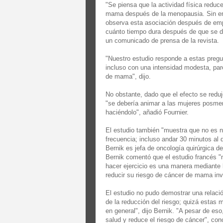
"Se piensa que la actividad física reduc
mama después de la menopausia. Sin emb
observa esta asociación después de empe
cuánto tiempo dura después de que se dej
un comunicado de prensa de la revista.
"Nuestro estudio responde a estas pregun
incluso con una intensidad modesta, pare
de mama", dijo.
No obstante, dado que el efecto se reduj
"se debería animar a las mujeres posme
haciéndolo", añadió Fournier.
El estudio también "muestra que no es n
frecuencia; incluso andar 30 minutos al d
Bernik es jefa de oncología quirúrgica de
Bernik comentó que el estudio francés "
hacer ejercicio es una manera mediante
reducir su riesgo de cáncer de mama in
El estudio no pudo demostrar una relaci
de la reducción del riesgo; quizá estas 
en general", dijo Bernik. "A pesar de eso,
salud y reduce el riesgo de cáncer", con