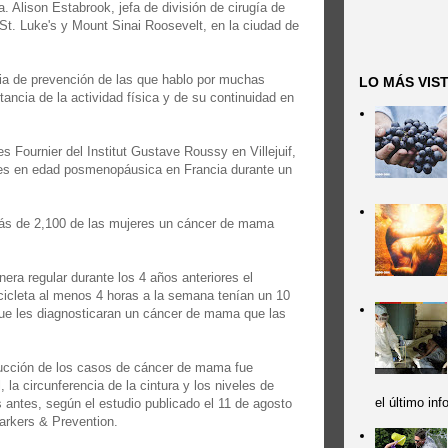
a. Alison Estabrook, jefa de división de cirugía de
St. Luke's y Mount Sinai Roosevelt, en la ciudad de
gia de prevención de las que hablo por muchas
LO MÁS VIS
tancia de la actividad física y de su continuidad en
es Fournier del Institut Gustave Roussy en Villejuif,
res en edad posmenopáusica en Francia durante un
más de 2,100 de las mujeres un cáncer de mama
ra regular durante los 4 años anteriores el
bicicleta al menos 4 horas a la semana tenían un 10
que les diagnosticaran un cáncer de mama que las
educción de los casos de cáncer de mama fue
 la circunferencia de la cintura y los niveles de
el último in
s antes, según el estudio publicado el 11 de agosto
arkers & Prevention.