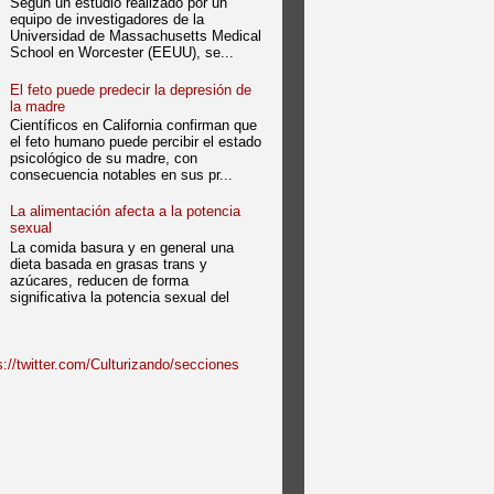
Según un estudio realizado por un
equipo de investigadores de la
Universidad de Massachusetts Medical
School en Worcester (EEUU), se...
El feto puede predecir la depresión de
la madre
Científicos en California confirman que
el feto humano puede percibir el estado
psicológico de su madre, con
consecuencia notables en sus pr...
La alimentación afecta a la potencia
sexual
La comida basura y en general una
dieta basada en grasas trans y
azúcares, reducen de forma
significativa la potencia sexual del
://twitter.com/Culturizando/secciones