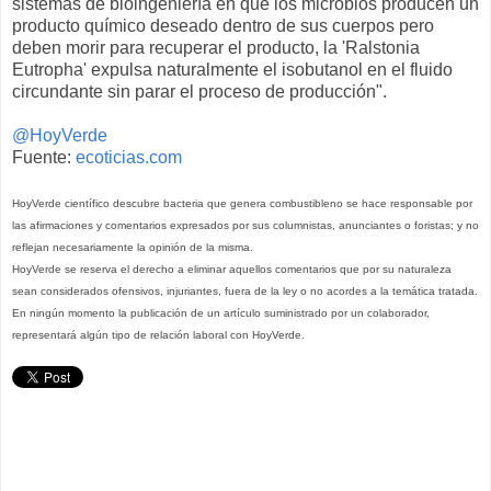
sistemas de bioingeniería en que los microbios producen un
producto químico deseado dentro de sus cuerpos pero
deben morir para recuperar el producto, la 'Ralstonia
Eutropha' expulsa naturalmente el isobutanol en el fluido
circundante sin parar el proceso de producción".
@HoyVerde
Fuente:
ecoticias.com
HoyVerde
científico descubre bacteria que genera combustible
no se hace responsable por
las afirmaciones y comentarios expresados por sus columnistas, anunciantes o foristas; y no
reflejan necesariamente la opinión de la misma.
HoyVerde
se reserva el derecho a eliminar aquellos comentarios que por su naturaleza
sean considerados ofensivos, injuriantes, fuera de la ley o no acordes a la temática tratada.
En ningún momento la publicación de un artículo suministrado por un colaborador,
representará algún tipo de relación laboral con
HoyVerde
.