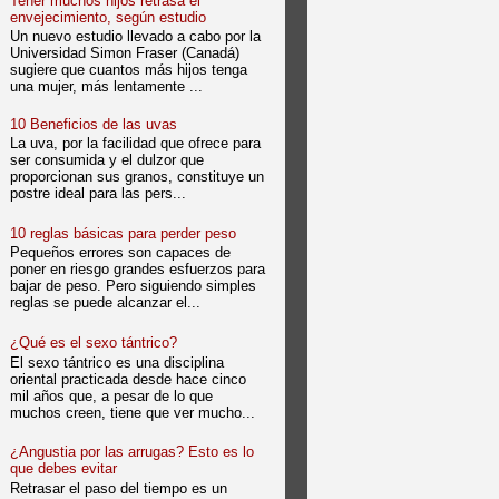
Tener muchos hijos retrasa el
envejecimiento, según estudio
Un nuevo estudio llevado a cabo por la
Universidad Simon Fraser (Canadá)
sugiere que cuantos más hijos tenga
una mujer, más lentamente ...
10 Beneficios de las uvas
La uva, por la facilidad que ofrece para
ser consumida y el dulzor que
proporcionan sus granos, constituye un
postre ideal para las pers...
10 reglas básicas para perder peso
Pequeños errores son capaces de
poner en riesgo grandes esfuerzos para
bajar de peso. Pero siguiendo simples
reglas se puede alcanzar el...
¿Qué es el sexo tántrico?
El sexo tántrico es una disciplina
oriental practicada desde hace cinco
mil años que, a pesar de lo que
muchos creen, tiene que ver mucho...
¿Angustia por las arrugas? Esto es lo
que debes evitar
Retrasar el paso del tiempo es un