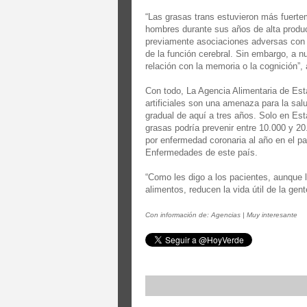
“Las grasas trans estuvieron más fuert
hombres durante sus años de alta produ
previamente asociaciones adversas con 
de la función cerebral. Sin embargo, a 
relación con la memoria o la cognición”, 
Con todo, La Agencia Alimentaria de Es
artificiales son una amenaza para la sal
gradual de aquí a tres años. Solo en Es
grasas podría prevenir entre 10.000 y 2
por enfermedad coronaria al año en el pa
Enfermedades de este país.
“Como les digo a los pacientes, aunque l
alimentos, reducen la vida útil de la ge
Con información de: Agencias | Muy interesante