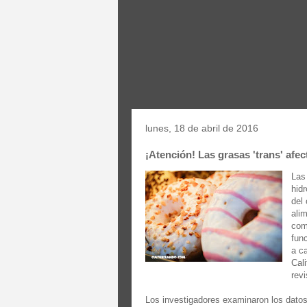
lunes, 18 de abril de 2016
¡Atención! Las grasas 'trans' afe
Las
hid
del
alim
com
fun
a c
Cal
rev
Los investigadores examinaron los dato