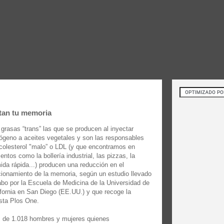
ctan tu memoria
 grasas “trans” las que se producen al inyectar
rógeno a aceites vegetales y son las responsables
 colesterol "malo” o LDL (y que encontramos en
entos como la bollería industrial, las pizzas, la
ida rápida...) producen una reducción en el
cionamiento de la memoria, según un estudio llevado
abo por la Escuela de Medicina de la Universidad de
ifornia en San Diego (EE.UU.) y que recoge la
ista Plos One.
s de 1.018 hombres y mujeres quienes