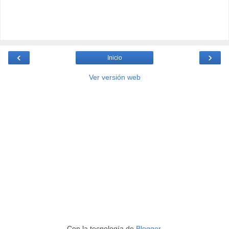
‹
›
Inicio
Ver versión web
Con la tecnología de
Blogger
.